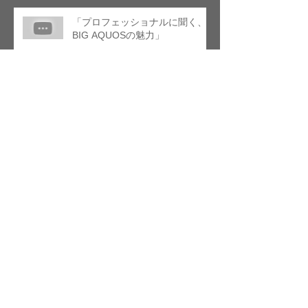
「プロフェッショナルに聞く、
BIG AQUOSの魅力」
The Top Runners Meet vol.1 未
来 あす の音楽を創造する、一夜
限りのトークライブ！ 藤倉 大 ×
本條 秀太郎
「エル・システマ作曲教室」サ
ラダ音楽祭 9/14 15 16
ヤマハ ガラ・コンサート 永見
怜大「IWANA Voyage」BS朝日
にて放送予定7月27日（土）