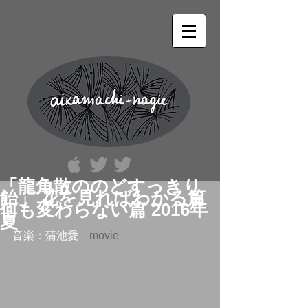
「龍角散ののどすっきり
飴」 花を見ればわかる篇
何も変わらない篇 2016年
夏
音楽：蒲池愛　
movie