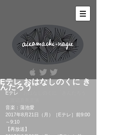
Eテレ おはなしのくに き
んたろう
Eテレ　
おはなしのくに「きんたろう 
」渡辺直美主演　
音楽：蒲池愛
2017年8月21日（月）［Eテレ］前9:00
～9:10
【再放送】