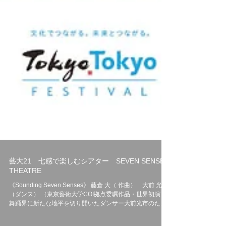
藝大21 七感で楽しむシアター SEVEN SENSES
THEATRE
《Sounding Seven Senses》 藤倉 大（ 作曲） 大前 光市
（ダンス） （東京藝術大学COI拠点委嘱作品・世界初演）
舞踊界に新たな地平を切り開いたダンサー大前光市のため