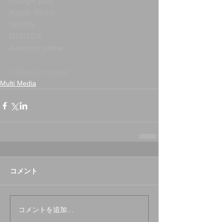
Google play
Apple Music
Spotify
OTOTOY
Amazon prime
#aikamachinagie
Multi Media
コメント
コメントを追加…