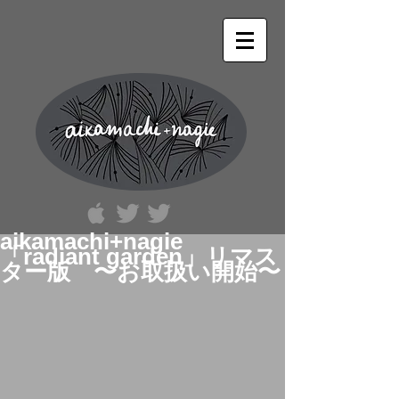
aikamachi+nagie
「radiant garden」リマス
ター版 〜お取扱い開始〜