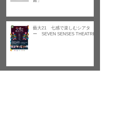
篇」
藝大21 七感で楽しむシアタ
ー SEVEN SENSES THEATRE
「プロフェッショナルに聞く、
BIG AQUOSの魅力」
The Top Runners Meet vol.1 未
来 あす の音楽を創造する、一夜
限りのトークライブ！ 藤倉 大 ×
本條 秀太郎