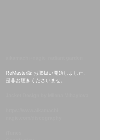
aikamachi+nagie  radiant garden
ReMaster版 お取扱い開始しました。
是非お聴きくださいませ。
Jacket Design by Milena Mihaylova 
https://www.aikamachi-
nagie.com/discography
iTunes